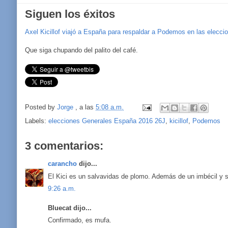
Siguen los éxitos
Axel Kicillof viajó a España para respaldar a Podemos en las elecci
Que siga chupando del palito del café.
Posted by
Jorge
, a las
5:08 a.m.
Labels:
elecciones Generales España 2016 26J
,
kicillof
,
Podemos
3 comentarios:
carancho
dijo...
El Kici es un salvavidas de plomo. Además de un imbécil y s
9:26 a.m.
Bluecat dijo...
Confirmado, es mufa.