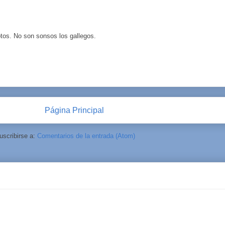
votos. No son sonsos los gallegos.
Página Principal
uscribirse a:
Comentarios de la entrada (Atom)