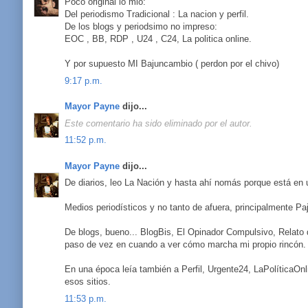
Poco original lo mio:
Del periodismo Tradicional : La nacion y perfil.
De los blogs y periodsimo no impreso:
EOC , BB, RDP , U24 , C24, La politica online.
Y por supuesto MI Bajuncambio ( perdon por el chivo)
9:17 p.m.
Mayor Payne
dijo...
Este comentario ha sido eliminado por el autor.
11:52 p.m.
Mayor Payne
dijo...
De diarios, leo La Nación y hasta ahí nomás porque está en 
Medios periodísticos y no tanto de afuera, principalmente Pa
De blogs, bueno... BlogBis, El Opinador Compulsivo, Relato 
paso de vez en cuando a ver cómo marcha mi propio rincón.
En una época leía también a Perfil, Urgente24, LaPolíticaOn
esos sitios.
11:53 p.m.