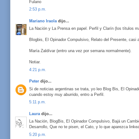
Fulano
2:53 p.m.
Mariano Iraola
dijo...
La Nación y La Prensa en papel. Perfil y Clarín (los títulos m
Blogbis, El Opinador Compulsivo, Relato del Presente, casi a
María Zaldívar (entro una vez por semana normalmente).
Notiar.
4:21 p.m.
Peter
dijo...
Si de noticias argentinas se trata, yo leo Blog Bis, El Opina
cuando estoy muy aburrido, entro a Perfil.
5:11 p.m.
Laura
dijo...
La Nación, BlogBis, El Opinador Compulsivo, Bajá un Cambio, R
Desarrollo, Que no te pisen, el Cato, y lo que aparezca linke
5:20 p.m.