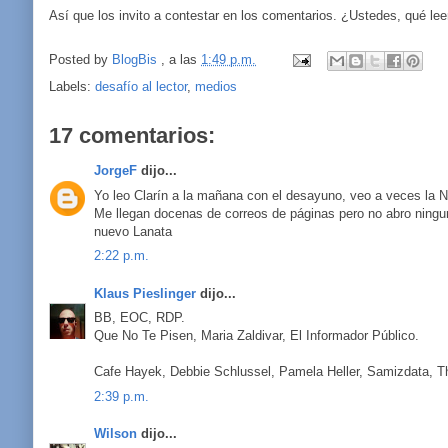
Así que los invito a contestar en los comentarios. ¿Ustedes, qué le
Posted by
BlogBis
, a las
1:49 p.m.
Labels:
desafío al lector
,
medios
17 comentarios:
JorgeF
dijo...
Yo leo Clarín a la mañana con el desayuno, veo a veces la Nac
Me llegan docenas de correos de páginas pero no abro ningu
nuevo Lanata
2:22 p.m.
Klaus Pieslinger
dijo...
BB, EOC, RDP.
Que No Te Pisen, Maria Zaldivar, El Informador Público.
Cafe Hayek, Debbie Schlussel, Pamela Heller, Samizdata, T
2:39 p.m.
Wilson
dijo...