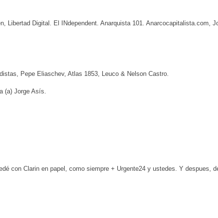
, Libertad Digital. El INdependent. Anarquista 101. Anarcocapitalista.com, Jo
istas, Pepe Eliaschev, Atlas 1853, Leuco & Nelson Castro.
 (a) Jorge Asís.
é con Clarin en papel, como siempre + Urgente24 y ustedes. Y despues, de