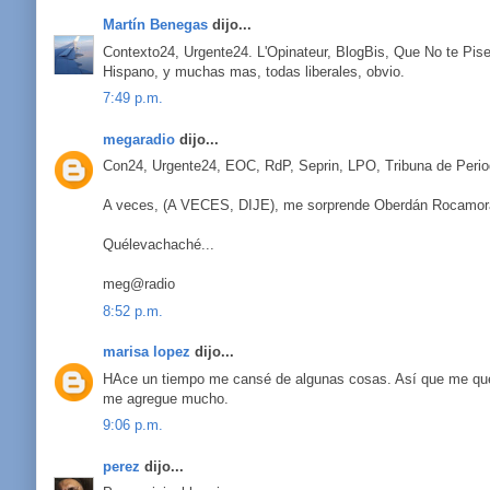
Martín Benegas
dijo...
Contexto24, Urgente24. L'Opinateur, BlogBis, Que No te Pisen
Hispano, y muchas mas, todas liberales, obvio.
7:49 p.m.
megaradio
dijo...
Con24, Urgente24, EOC, RdP, Seprin, LPO, Tribuna de Period
A veces, (A VECES, DIJE), me sorprende Oberdán Rocamora
Quélevachaché...
meg@radio
8:52 p.m.
marisa lopez
dijo...
HAce un tiempo me cansé de algunas cosas. Así que me qued
me agregue mucho.
9:06 p.m.
perez
dijo...