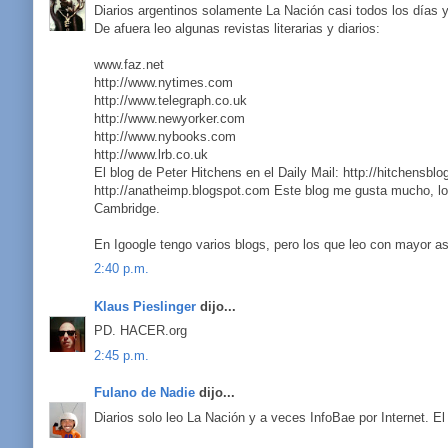
Diarios argentinos solamente La Nación casi todos los días 
De afuera leo algunas revistas literarias y diarios:
www.faz.net
http://www.nytimes.com
http://www.telegraph.co.uk
http://www.newyorker.com
http://www.nybooks.com
http://www.lrb.co.uk
El blog de Peter Hitchens en el Daily Mail: http://hitchensbl
http://anatheimp.blogspot.com Este blog me gusta mucho, lo
Cambridge.
En Igoogle tengo varios blogs, pero los que leo con mayor a
2:40 p.m.
Klaus Pieslinger
dijo...
PD. HACER.org
2:45 p.m.
Fulano de Nadie
dijo...
Diarios solo leo La Nación y a veces InfoBae por Internet. El