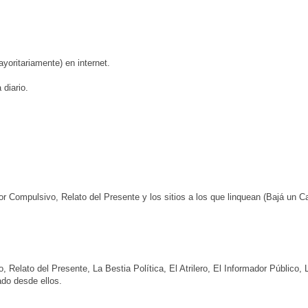
ayoritariamente) en internet.
 diario.
dor Compulsivo, Relato del Presente y los sitios a los que linquean (Bajá un 
elato del Presente, La Bestia Política, El Atrilero, El Informador Público, L
ado desde ellos.