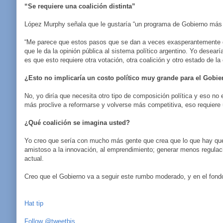
“Se requiere una coalición distinta”
López Murphy señala que le gustaría “un programa de Gobierno más 
“Me parece que estos pasos que se dan a veces exasperantemente gr
que le da la opinión pública al sistema político argentino. Yo desear
es que esto requiere otra votación, otra coalición y otro estado de l
¿Esto no implicaría un costo político muy grande para el Gobie
No, yo diría que necesita otro tipo de composición política y eso n
más proclive a reformarse y volverse más competitiva, eso requiere un
¿Qué coalición se imagina usted?
Yo creo que sería con mucho más gente que crea que lo que hay que ha
amistoso a la innovación, al emprendimiento; generar menos regulacio
actual.
Creo que el Gobierno va a seguir este rumbo moderado, y en el fondo
Hat tip
Follow @tweetbis