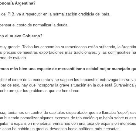
economía Argentina?
l PIB, va a repercutir en la normalización crediticia del país.
pensar el costo de normalizar la deuda.
con el nuevo Gobierno?
 muy grande. Todas las economías suramericanas están sufriendo, la Argenti
 los precios de nuestras exportaciones más tradicionales, y las commodities 
rma de evitarlo.
rmos más bien una especie de mercantilismo estatal mejor manejado qu
ire el cierre de la economía y se saquen los impuestos extravagantes se va a
 par de eso, hay que incorporar la grave situación en la que está Suramérica 
ente arreglar los problemas que se heredaron.
ia, teníamos un control de capitales disparatado, que se llamaba “cepo”, es
han buscado normalizar algunos excesos de tributación que había sobre nuest
 quitar la expansión monetaria, veníamos con una tasa de expansión monetar
te caso ha habido un gradual descenso hacia políticas más sensatas.