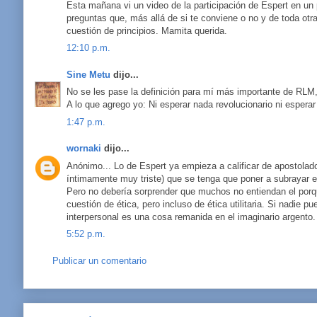
Esta mañana vi un video de la participación de Espert en un 
preguntas que, más allá de si te conviene o no y de toda otr
cuestión de principios. Mamita querida.
12:10 p.m.
Sine Metu
dijo...
No se les pase la definición para mí más importante de RLM,
A lo que agrego yo: Ni esperar nada revolucionario ni esper
1:47 p.m.
wornaki
dijo...
Anónimo... Lo de Espert ya empieza a calificar de apostolad
íntimamente muy triste) que se tenga que poner a subrayar e
Pero no debería sorprender que muchos no entiendan el porqué
cuestión de ética, pero incluso de ética utilitaria. Si nadie 
interpersonal es una cosa remanida en el imaginario argento.
5:52 p.m.
Publicar un comentario