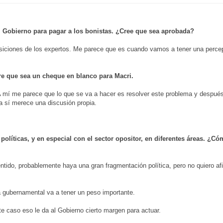
l Gobierno para pagar a los bonistas. ¿Cree que sea aprobada?
osiciones de los expertos. Me parece que es cuando vamos a tener una perce
re que sea un cheque en blanco para Macri.
A mí me parece que lo que se va a hacer es resolver este problema y despué
a sí merece una discusión propia.
olíticas, y en especial con el sector opositor, en diferentes áreas. ¿Có
sentido, probablemente haya una gran fragmentación política, pero no quiero 
a gubernamental va a tener un peso importante.
te caso eso le da al Gobierno cierto margen para actuar.