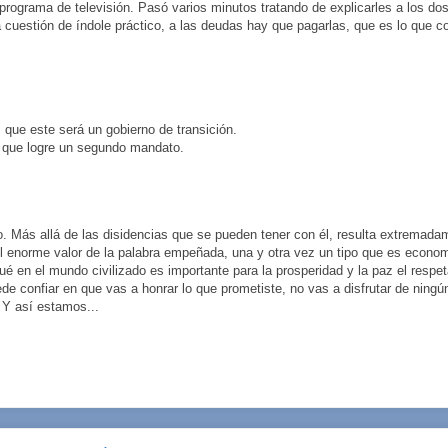
programa de televisión. Pasó varios minutos tratando de explicarles a los dos
a cuestión de índole práctico, a las deudas hay que pagarlas, que es lo que 
 que este será un gobierno de transición.
ar que logre un segundo mandato.
o. Más allá de las disidencias que se pueden tener con él, resulta extrema
l enorme valor de la palabra empeñada, una y otra vez un tipo que es econom
 en el mundo civilizado es importante para la prosperidad y la paz el respet
puede confiar en que vas a honrar lo que prometiste, no vas a disfrutar de ningú
 Y así estamos...