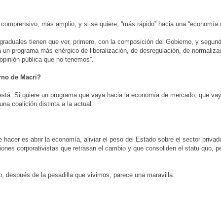
comprensivo, más amplio, y si se quiere, “más rápido” hacia una “economía
aduales tienen que ver, primero, con la composición del Gobierno, y segund
ía un programa más enérgico de liberalización, de desregulación, de normaliza
a opinión pública que no tenemos”.
rno de Macri?
o está. Si quiere un programa que vaya hacia la economía de mercado, que va
a coalición distinta a la actual.
cer es abrir la economía, aliviar el peso del Estado sobre el sector privado,
nes corporativistas que retrasan el cambio y que consoliden el statu quo, pe
, después de la pesadilla que vivimos, parece una maravilla.