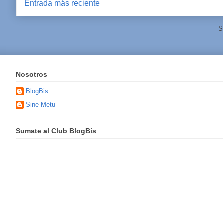
Entrada más reciente
S
Nosotros
BlogBis
Sine Metu
Sumate al Club BlogBis