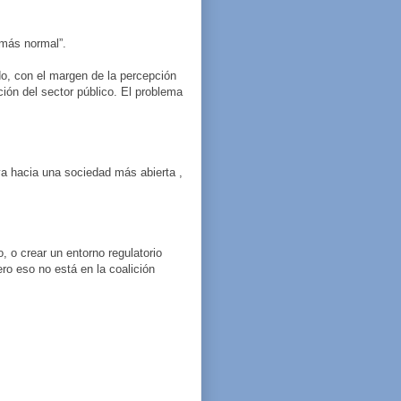
 más normal”.
o, con el margen de la percepción
ción del sector público. El problema
ya hacia una sociedad más abierta ,
 o crear un entorno regulatorio
ro eso no está en la coalición