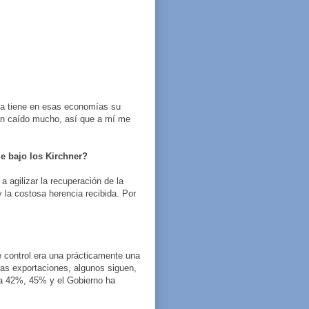
na tiene en esas economías su
han caído mucho, así que a mí me
e bajo los Kirchner?
 agilizar la recuperación de la
y la costosa herencia recibida. Por
e control era una prácticamente una
ras exportaciones, algunos siguen,
ia 42%, 45% y el Gobierno ha